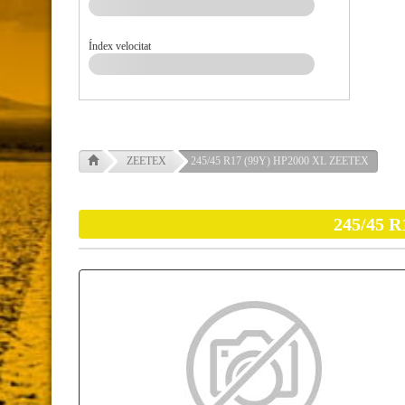
Índex velocitat
ZEETEX
245/45 R17 (99Y) HP2000 XL ZEETEX
245/45 