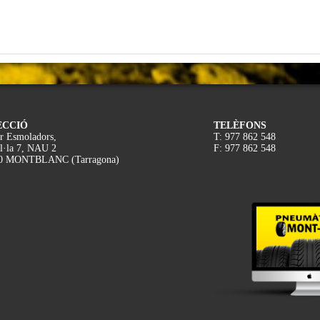
ECCIÓ
TELÈFONS
r Esmoladors,
T: 977 862 548
l·la 7, NAU 2
F: 977 862 548
0 MONTBLANC (Tarragona)