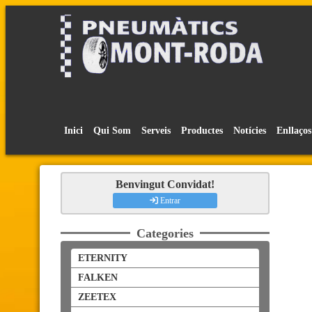
Inici
Qui Som
Serveis
Productes
Notícies
Enllaços
Benvingut Convidat!
Entrar
Categories
ETERNITY
FALKEN
ZEETEX