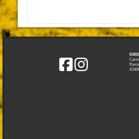
DIR
Carre
Parce
4340