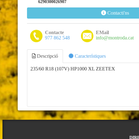
6290300026907
Contacti'ns
Contacte
EMail
977 862 548
info@montroda.cat
Descripció
Característiques
235/60 R18 (107V) HP1000 XL ZEETEX
DIR