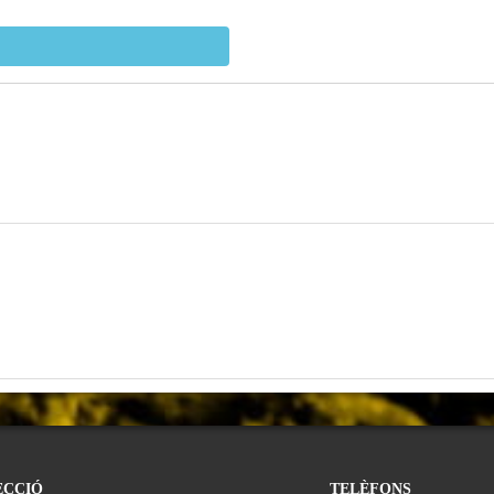
ECCIÓ
TELÈFONS