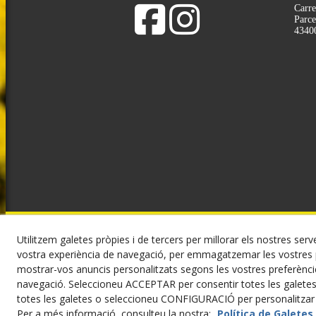
Carre
Parce
4340
Utilitzem galetes pròpies i de tercers per millorar els nostres serve
©
vostra experiència de navegació, per emmagatzemar les vostres p
mostrar-vos anuncis personalitzats segons les vostres preferèncie
navegació. Seleccioneu ACCEPTAR per consentir totes les galete
totes les galetes o seleccioneu CONFIGURACIÓ per personalitzar l
Per a més informació, consulteu la nostra:
Política de Galetes