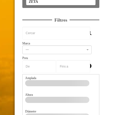
ZETA
Filtres
Marca
---
Preu
-
Amplada
Altura
Diàmetre