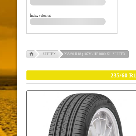
Índex velocitat
ZEETEX
235/60 R18 (107V) HP1000 XL ZEETEX
235/60 R