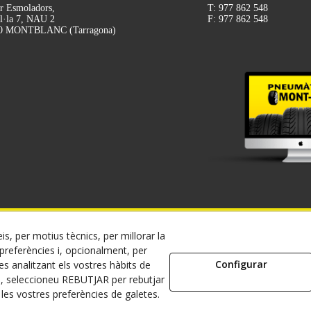
r Esmoladors,
T: 977 862 548
l·la 7, NAU 2
F: 977 862 548
0 MONTBLANC (Tarragona)
is, per motius tècnics, per millorar la
 08/2026 MONT-RODA - Tots els drets reservats.
referències i, opcionalment, per
Configurar
s analitzant els vostres hàbits de
Política de Privacitat
Termes i condicions de compra
Dret de desistiment
s, seleccioneu REBUTJAR per rebutjar
es vostres preferències de galetes.