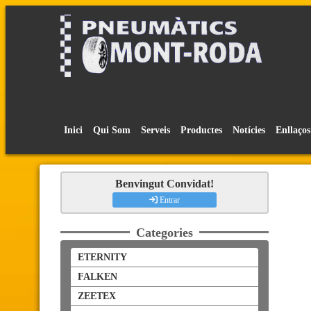
Inici
Qui Som
Serveis
Productes
Notícies
Enllaços
Benvingut Convidat!
Entrar
Categories
ETERNITY
FALKEN
ZEETEX