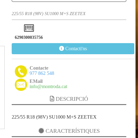
225/55 R18 (98V) SU1000 M+S ZEETEX
6290300035756
Contacti'ns
Contacte
977 862 548
EMail
info@montroda.cat
DESCRIPCIÓ
225/55 R18 (98V) SU1000 M+S ZEETEX
CARACTERÍSTIQUES