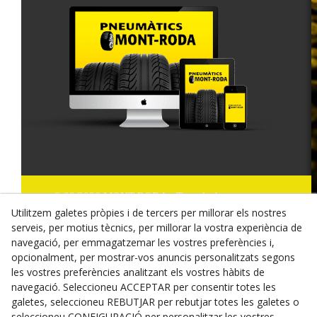
© 08/2026 MONT-RODA - Tots els drets reservats.
Utilitzem galetes pròpies i de tercers per millorar els nostres
Política de Privacitat
serveis, per motius tècnics, per millorar la vostra experiència de
navegació, per emmagatzemar les vostres preferències i,
Termes i condicions de compra
opcionalment, per mostrar-vos anuncis personalitzats segons
les vostres preferències analitzant els vostres hàbits de
Dret de desistiment
navegació. Seleccioneu ACCEPTAR per consentir totes les
galetes, seleccioneu REBUTJAR per rebutjar totes les galetes o
Cookies
seleccioneu CONFIGURACIÓ per personalitzar les vostres