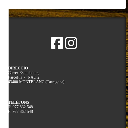
DIRECCIÓ
Carrer Esmoladors,
Parcel·la 7, NAU 2
43400 MONTBLANC (Tarragona)
TELÈFONS
T: 977 862 548
F: 977 862 548