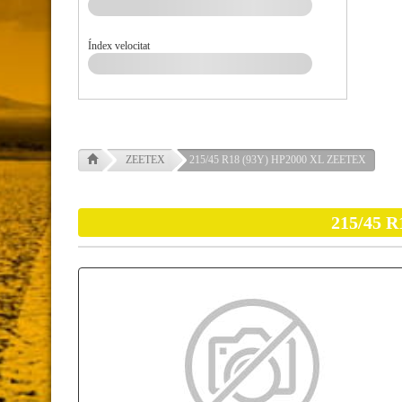
Índex velocitat
ZEETEX
215/45 R18 (93Y) HP2000 XL ZEETEX
215/45 