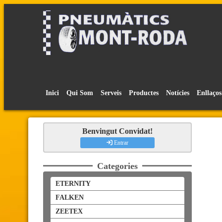
Inici
Qui Som
Serveis
Productes
Notícies
Enllaços
Benvingut Convidat!
Entrar
Categories
ETERNITY
FALKEN
ZEETEX