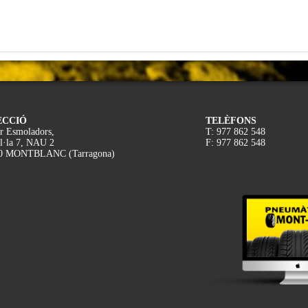
ECCIÓ
TELÈFONS
r Esmoladors,
T: 977 862 548
l·la 7, NAU 2
F: 977 862 548
0 MONTBLANC (Tarragona)