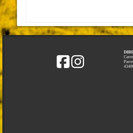
DIR
Carre
Parce
4340