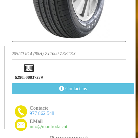
205/70 R14 (98H) ZT1000 ZEETEX
6290300037279
Contacti'ns
Contacte
977 862 548
EMail
info@montroda.cat