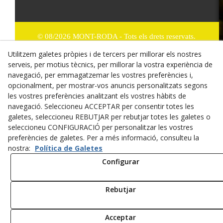
© 08/2026 MONT-RODA - Tots els drets reservats.
Utilitzem galetes pròpies i de tercers per millorar els nostres
Política de Privacitat
serveis, per motius tècnics, per millorar la vostra experiència de
navegació, per emmagatzemar les vostres preferències i,
Termes i condicions de compra
opcionalment, per mostrar-vos anuncis personalitzats segons
Dret de desistiment
les vostres preferències analitzant els vostres hàbits de
navegació. Seleccioneu ACCEPTAR per consentir totes les
Cookies
galetes, seleccioneu REBUTJAR per rebutjar totes les galetes o
seleccioneu CONFIGURACIÓ per personalitzar les vostres
Mapa Web
preferències de galetes. Per a més informació, consulteu la
nostra:
Política de Galetes
Avís legal
Configurar
Rebutjar
Acceptar