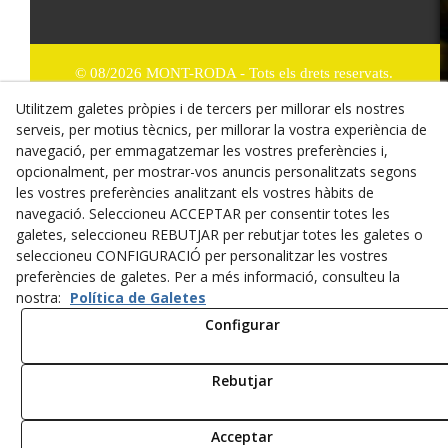
© 08/2026 MONT-RODA - Tots els drets reservats.
Utilitzem galetes pròpies i de tercers per millorar els nostres
Política de Privacitat
serveis, per motius tècnics, per millorar la vostra experiència de
navegació, per emmagatzemar les vostres preferències i,
Termes i condicions de compra
opcionalment, per mostrar-vos anuncis personalitzats segons
Dret de desistiment
les vostres preferències analitzant els vostres hàbits de
navegació. Seleccioneu ACCEPTAR per consentir totes les
Cookies
galetes, seleccioneu REBUTJAR per rebutjar totes les galetes o
seleccioneu CONFIGURACIÓ per personalitzar les vostres
Mapa Web
preferències de galetes. Per a més informació, consulteu la
nostra:
Política de Galetes
Avís legal
Configurar
Rebutjar
Acceptar