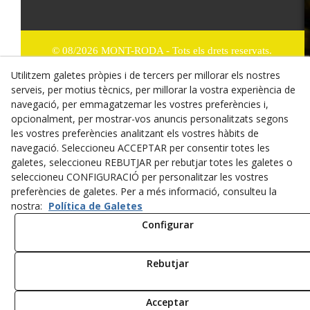
© 08/2026 MONT-RODA - Tots els drets reservats.
Utilitzem galetes pròpies i de tercers per millorar els nostres
Política de Privacitat
serveis, per motius tècnics, per millorar la vostra experiència de
navegació, per emmagatzemar les vostres preferències i,
Termes i condicions de compra
opcionalment, per mostrar-vos anuncis personalitzats segons
Dret de desistiment
les vostres preferències analitzant els vostres hàbits de
navegació. Seleccioneu ACCEPTAR per consentir totes les
Cookies
galetes, seleccioneu REBUTJAR per rebutjar totes les galetes o
seleccioneu CONFIGURACIÓ per personalitzar les vostres
Mapa Web
preferències de galetes. Per a més informació, consulteu la
nostra:
Política de Galetes
Avís legal
Configurar
Rebutjar
Acceptar