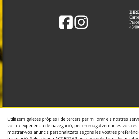
DIR
Carre
Parce
4340
Utilitzem galetes pròpies i de tercers per millorar els nostres serve
©
vostra experiència de navegació, per emmagatzemar les vostres p
mostrar-vos anuncis personalitzats segons les vostres preferèncie
navegació. Seleccioneu ACCEPTAR per consentir totes les galete