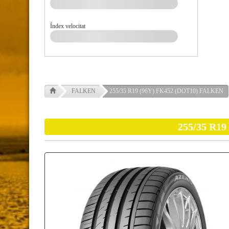
Índex velocitat
FALKEN
255/35 R19 (96Y) FK452 (DOT10) FALKEN
255/35 R1