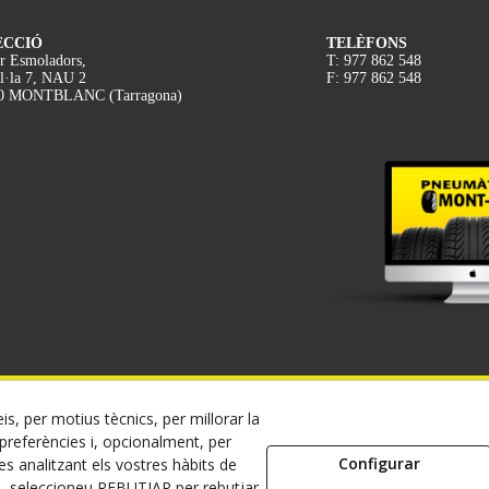
ECCIÓ
TELÈFONS
r Esmoladors,
T: 977 862 548
l·la 7, NAU 2
F: 977 862 548
0 MONTBLANC (Tarragona)
is, per motius tècnics, per millorar la
 08/2026 MONT-RODA - Tots els drets reservats.
referències i, opcionalment, per
Configurar
s analitzant els vostres hàbits de
Política de Privacitat
Termes i condicions de compra
Dret de desistiment
s, seleccioneu REBUTJAR per rebutjar