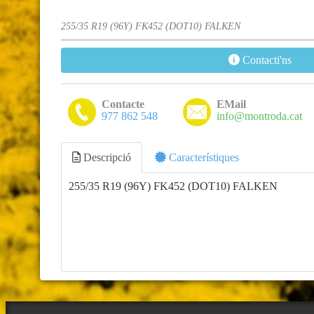
255/35 R19 (96Y) FK452 (DOT10) FALKEN
Contacti'ns
Contacte
EMail
977 862 548
info@montroda.cat
Descripció
Característiques
255/35 R19 (96Y) FK452 (DOT10) FALKEN