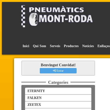
Inici
Qui Som
Serveis
Productes
Notícies
Enllaços
Benvingut Convidat!
Entrar
Categories
ETERNITY
FALKEN
ZEETEX