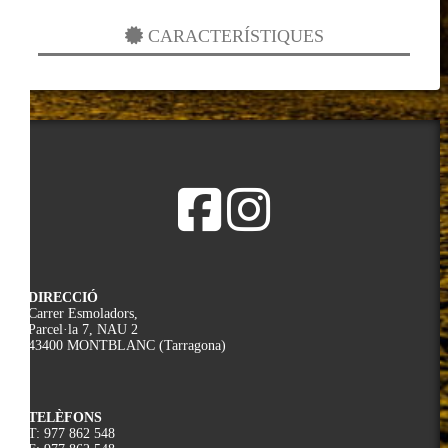
CARACTERÍSTIQUES
DIRECCIÓ
Carrer Esmoladors,
Parcel·la 7, NAU 2
43400 MONTBLANC (Tarragona)
TELÈFONS
T: 977 862 548