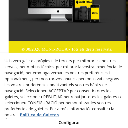
© 08/2026 MONT-RODA - Tots els drets reservats.
Utilitzem galetes pròpies i de tercers per millorar els nostres
Política de Privacitat
serveis, per motius tècnics, per millorar la vostra experiència de
Termes i condicions de compra
navegació, per emmagatzemar les vostres preferències i,
opcionalment, per mostrar-vos anuncis personalitzats segons
Dret de desistiment
les vostres preferències analitzant els vostres hàbits de
navegació. Seleccioneu ACCEPTAR per consentir totes les
Cookies
galetes, seleccioneu REBUTJAR per rebutjar totes les galetes o
seleccioneu CONFIGURACIÓ per personalitzar les vostres
Mapa Web
preferències de galetes. Per a més informació, consulteu la
nostra:
Política de Galetes
Avís legal
Configurar