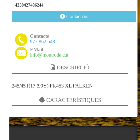
4250427406244
Contacti'ns
Contacte
977 862 548
EMail
info@montroda.cat
DESCRIPCIÓ
245/45 R17 (99Y) FK453 XL FALKEN
CARACTERÍSTIQUES