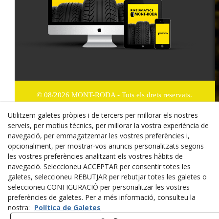
© 08/2026 MONT-RODA - Tots els drets reservats.
Política de Privacitat
Utilitzem galetes pròpies i de tercers per millorar els nostres
serveis, per motius tècnics, per millorar la vostra experiència de
Termes i condicions de compra
navegació, per emmagatzemar les vostres preferències i,
opcionalment, per mostrar-vos anuncis personalitzats segons
Dret de desistiment
les vostres preferències analitzant els vostres hàbits de
navegació. Seleccioneu ACCEPTAR per consentir totes les
Cookies
galetes, seleccioneu REBUTJAR per rebutjar totes les galetes o
seleccioneu CONFIGURACIÓ per personalitzar les vostres
Mapa Web
preferències de galetes. Per a més informació, consulteu la
nostra:
Política de Galetes
Avís legal