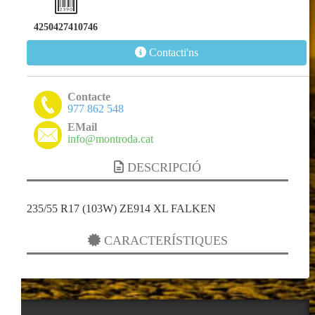
4250427410746
Contacti'ns
Contacte
977 862 548
EMail
info@montroda.cat
DESCRIPCIÓ
235/55 R17 (103W) ZE914 XL FALKEN
CARACTERÍSTIQUES