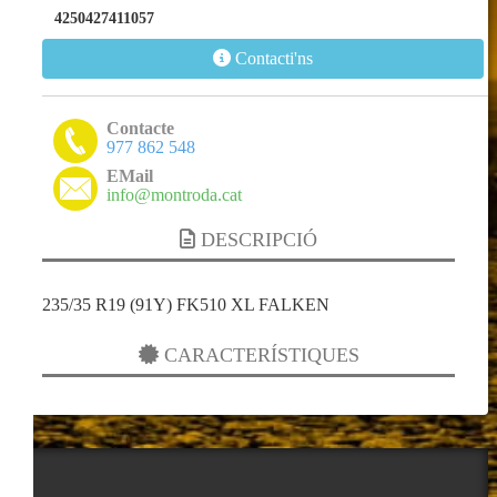
4250427411057
Contacti'ns
Contacte
977 862 548
EMail
info@montroda.cat
DESCRIPCIÓ
235/35 R19 (91Y) FK510 XL FALKEN
CARACTERÍSTIQUES