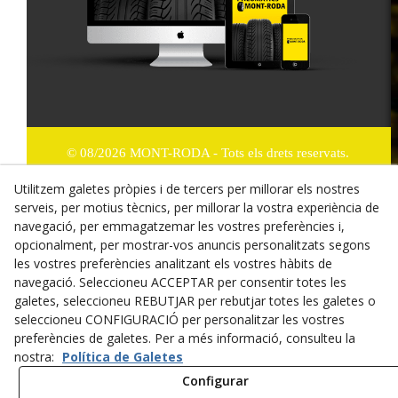
© 08/2026 MONT-RODA - Tots els drets reservats.
Utilitzem galetes pròpies i de tercers per millorar els nostres
Política de Privacitat
serveis, per motius tècnics, per millorar la vostra experiència de
Termes i condicions de compra
navegació, per emmagatzemar les vostres preferències i,
opcionalment, per mostrar-vos anuncis personalitzats segons
Dret de desistiment
les vostres preferències analitzant els vostres hàbits de
navegació. Seleccioneu ACCEPTAR per consentir totes les
Cookies
galetes, seleccioneu REBUTJAR per rebutjar totes les galetes o
seleccioneu CONFIGURACIÓ per personalitzar les vostres
Mapa Web
preferències de galetes. Per a més informació, consulteu la
nostra:
Política de Galetes
Avís legal
Configurar