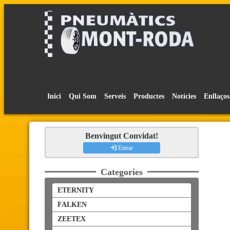
Inici
Qui Som
Serveis
Productes
Notícies
Enllaços
Benvingut Convidat!
Entrar
Categories
ETERNITY
FALKEN
ZEETEX