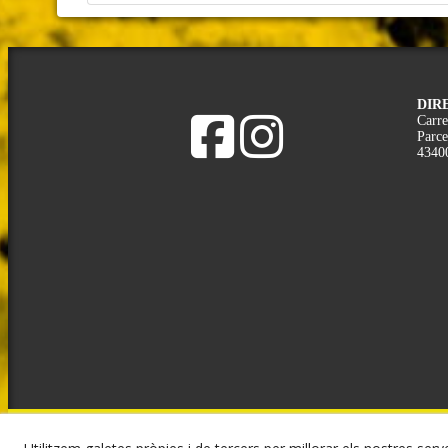
DIR
Carre
Parce
4340