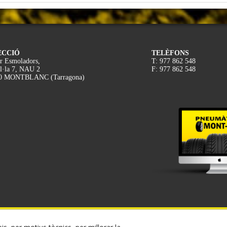
ECCIÓ
TELÈFONS
r Esmoladors,
T: 977 862 548
l·la 7, NAU 2
F: 977 862 548
0 MONTBLANC (Tarragona)