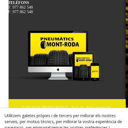
TELÈFONS
T: 977 862 548
F: 977 862 548
© 08/2026 MONT-RODA - Tots els drets reservats.
Utilitzem galetes pròpies i de tercers per millorar els nostres
Política de Privacitat
serveis, per motius tècnics, per millorar la vostra experiència de
navegació, per emmagatzemar les vostres preferències i,