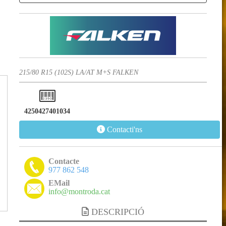
215/80 R15 (102S) LA/AT M+S FALKEN
4250427401034
Contacti'ns
Contacte
977 862 548
EMail
info@montroda.cat
DESCRIPCIÓ