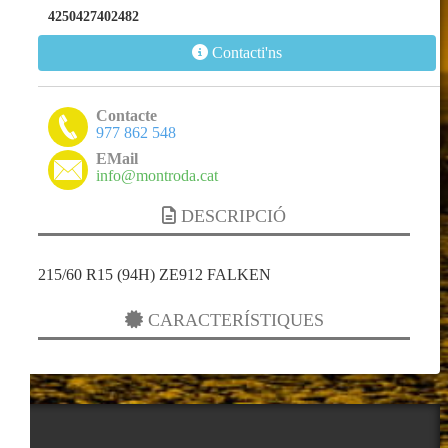
4250427402482
Contacti'ns
Contacte
977 862 548
EMail
info@montroda.cat
DESCRIPCIÓ
215/60 R15 (94H) ZE912 FALKEN
CARACTERÍSTIQUES