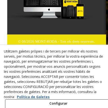
© 08/2026 MONT-RODA - Tots els drets reservats.
Utilitzem galetes pròpies i de tercers per millorar els nostres
Política de Privacitat
serveis, per motius tècnics, per millorar la vostra experiència de
Termes i condicions de compra
navegació, per emmagatzemar les vostres preferències i,
opcionalment, per mostrar-vos anuncis personalitzats segons
Dret de desistiment
les vostres preferències analitzant els vostres hàbits de
navegació. Seleccioneu ACCEPTAR per consentir totes les
Cookies
galetes, seleccioneu REBUTJAR per rebutjar totes les galetes o
seleccioneu CONFIGURACIÓ per personalitzar les vostres
Mapa Web
preferències de galetes. Per a més informació, consulteu la
nostra:
Política de Galetes
Avís legal
Configurar