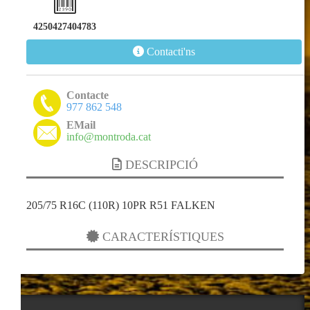
4250427404783
Contacti'ns
Contacte
977 862 548
EMail
info@montroda.cat
DESCRIPCIÓ
205/75 R16C (110R) 10PR R51 FALKEN
CARACTERÍSTIQUES