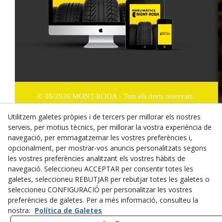
© 08/2026 MONT-RODA - Tots els drets reservats.
Política de Privacitat
Utilitzem galetes pròpies i de tercers per millorar els nostres
serveis, per motius tècnics, per millorar la vostra experiència de
Termes i condicions de compra
navegació, per emmagatzemar les vostres preferències i,
opcionalment, per mostrar-vos anuncis personalitzats segons
Dret de desistiment
les vostres preferències analitzant els vostres hàbits de
navegació. Seleccioneu ACCEPTAR per consentir totes les
Cookies
galetes, seleccioneu REBUTJAR per rebutjar totes les galetes o
seleccioneu CONFIGURACIÓ per personalitzar les vostres
Mapa Web
preferències de galetes. Per a més informació, consulteu la
nostra:
Política de Galetes
Avís legal