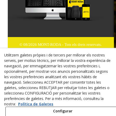
© 08/2026 MONT-RODA - Tots els drets reservats.
Utilitzem galetes pròpies i de tercers per millorar els nostres
Política de Privacitat
serveis, per motius tècnics, per millorar la vostra experiència de
Termes i condicions de compra
navegació, per emmagatzemar les vostres preferències i,
opcionalment, per mostrar-vos anuncis personalitzats segons
Dret de desistiment
les vostres preferències analitzant els vostres hàbits de
navegació. Seleccioneu ACCEPTAR per consentir totes les
Cookies
galetes, seleccioneu REBUTJAR per rebutjar totes les galetes o
seleccioneu CONFIGURACIÓ per personalitzar les vostres
Mapa Web
preferències de galetes. Per a més informació, consulteu la
nostra:
Política de Galetes
Avís legal
Configurar