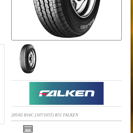
205/65 R16C (107/105T) R51 FALKEN