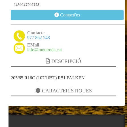
4250427404745
Contacti'ns
Contacte
977 862 548
EMail
info@montroda.cat
DESCRIPCIÓ
205/65 R16C (107/105T) R51 FALKEN
CARACTERÍSTIQUES