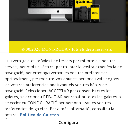
© 08/2026 MONT-RODA - Tots els drets reservats.
Utilitzem galetes pròpies i de tercers per millorar els nostres
Política de Privacitat
serveis, per motius tècnics, per millorar la vostra experiència de
Termes i condicions de compra
navegació, per emmagatzemar les vostres preferències i,
opcionalment, per mostrar-vos anuncis personalitzats segons
Dret de desistiment
les vostres preferències analitzant els vostres hàbits de
navegació. Seleccioneu ACCEPTAR per consentir totes les
Cookies
galetes, seleccioneu REBUTJAR per rebutjar totes les galetes o
seleccioneu CONFIGURACIÓ per personalitzar les vostres
Mapa Web
preferències de galetes. Per a més informació, consulteu la
nostra:
Política de Galetes
Avís legal
Configurar