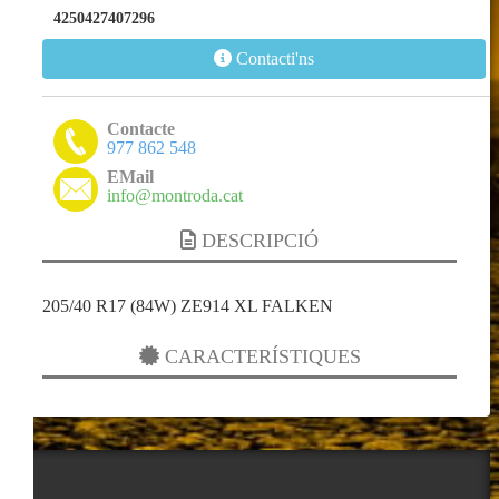
4250427407296
Contacti'ns
Contacte
977 862 548
EMail
info@montroda.cat
DESCRIPCIÓ
205/40 R17 (84W) ZE914 XL FALKEN
CARACTERÍSTIQUES