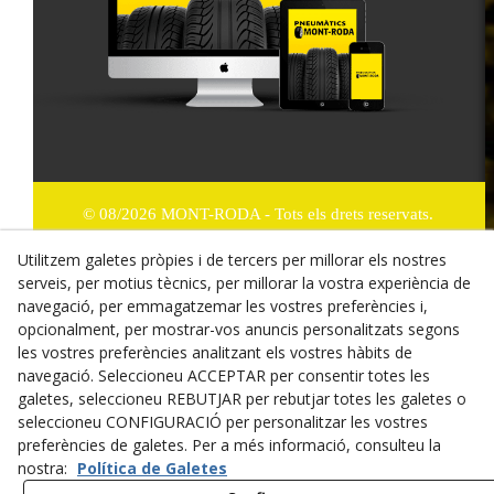
© 08/2026 MONT-RODA - Tots els drets reservats.
Política de Privacitat
Utilitzem galetes pròpies i de tercers per millorar els nostres
serveis, per motius tècnics, per millorar la vostra experiència de
Termes i condicions de compra
navegació, per emmagatzemar les vostres preferències i,
opcionalment, per mostrar-vos anuncis personalitzats segons
Dret de desistiment
les vostres preferències analitzant els vostres hàbits de
navegació. Seleccioneu ACCEPTAR per consentir totes les
Cookies
galetes, seleccioneu REBUTJAR per rebutjar totes les galetes o
seleccioneu CONFIGURACIÓ per personalitzar les vostres
Mapa Web
preferències de galetes. Per a més informació, consulteu la
nostra:
Política de Galetes
Avís legal