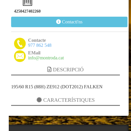
4250427402260
Contacti'ns
Contacte
977 862 548
EMail
info@montroda.cat
DESCRIPCIÓ
195/60 R15 (88H) ZE912 (DOT2012) FALKEN
CARACTERÍSTIQUES