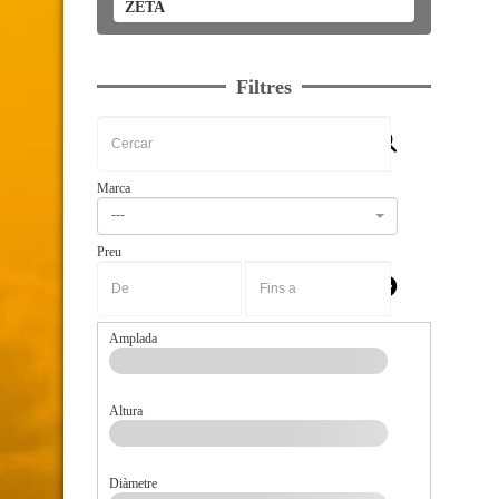
ZETA
Filtres
Marca
---
Preu
-
Amplada
Altura
Diàmetre