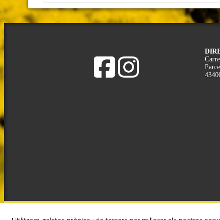
DIR
Carre
Parce
4340