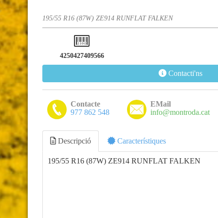
195/55 R16 (87W) ZE914 RUNFLAT FALKEN
4250427409566
Contacti'ns
Contacte
EMail
977 862 548
info@montroda.cat
Descripció
Característiques
195/55 R16 (87W) ZE914 RUNFLAT FALKEN