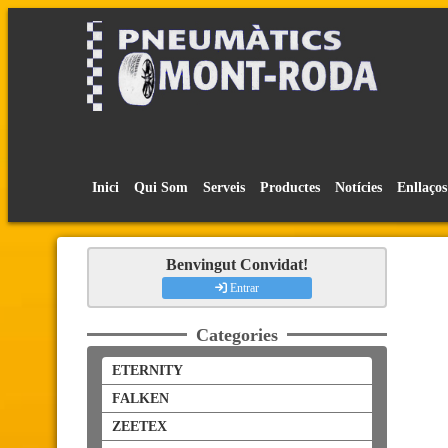
Inici
Qui Som
Serveis
Productes
Notícies
Enllaços
Benvingut Convidat!
Entrar
Categories
ETERNITY
FALKEN
ZEETEX