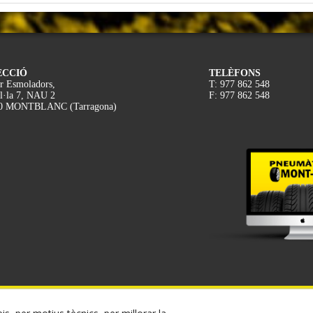
ECCIÓ
TELÈFONS
r Esmoladors,
T: 977 862 548
l·la 7, NAU 2
F: 977 862 548
0 MONTBLANC (Tarragona)