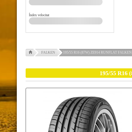
Índex velocitat
FALKEN
195/55 R16 (87W) ZE914 RUNFLAT FALKEN
195/55 R16