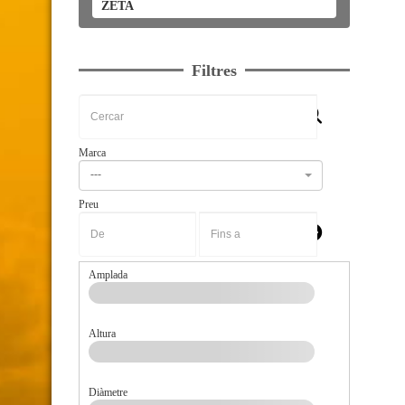
ZETA
Filtres
Marca
---
Preu
-
Amplada
Altura
Diàmetre