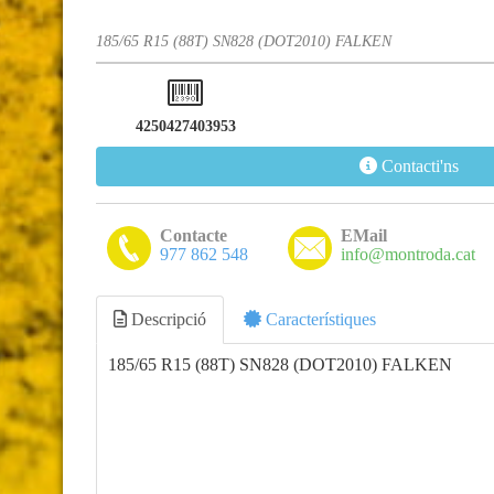
185/65 R15 (88T) SN828 (DOT2010) FALKEN
4250427403953
Contacti'ns
Contacte
EMail
977 862 548
info@montroda.cat
Descripció
Característiques
185/65 R15 (88T) SN828 (DOT2010) FALKEN