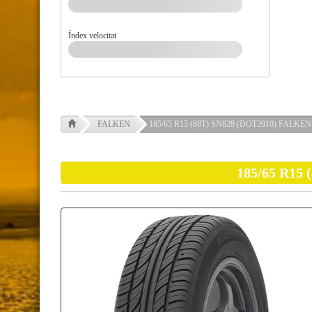
Índex velocitat
FALKEN
185/65 R15 (88T) SN828 (DOT2010) FALKEN
185/65 R15