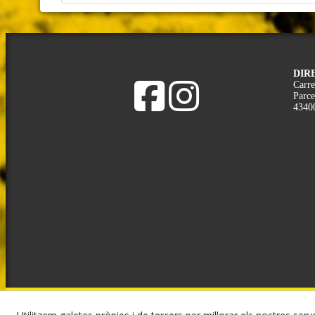
DIR
Carre
Parce
4340