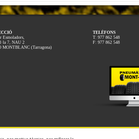
ECCIÓ
TELÈFONS
r Esmoladors,
T: 977 862 548
l·la 7, NAU 2
F: 977 862 548
0 MONTBLANC (Tarragona)