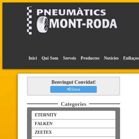
Inici
Qui Som
Serveis
Productes
Notícies
Enllaços
Benvingut Convidat!
Entrar
Categories
ETERNITY
FALKEN
ZEETEX