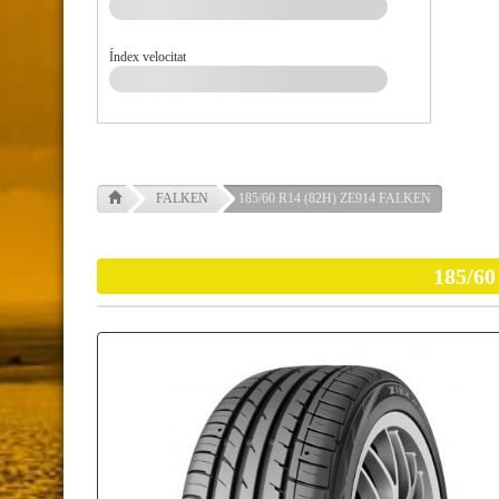
Índex velocitat
FALKEN
185/60 R14 (82H) ZE914 FALKEN
185/6