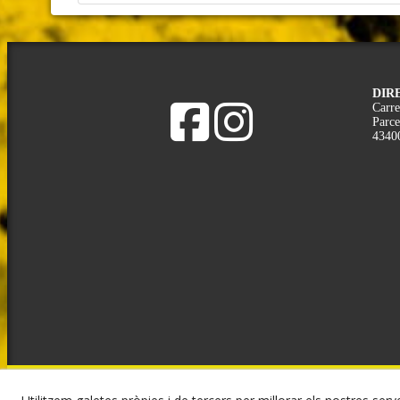
DIR
Carre
Parce
4340