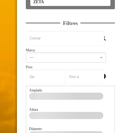
ZETA
Filtres
Marca
---
Preu
-
Amplada
Altura
Diàmetre