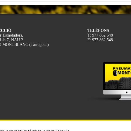
ECCIÓ
TELÈFONS
r Esmoladors,
T: 977 862 548
l·la 7, NAU 2
F: 977 862 548
0 MONTBLANC (Tarragona)