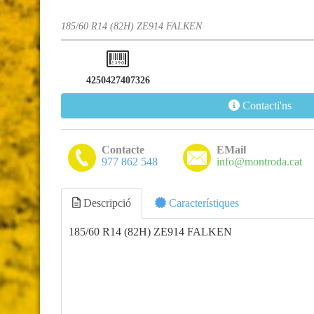
185/60 R14 (82H) ZE914 FALKEN
4250427407326
Contacti'ns
Contacte
EMail
977 862 548
info@montroda.cat
Descripció
Característiques
185/60 R14 (82H) ZE914 FALKEN