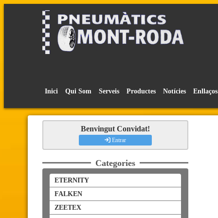
Inici
Qui Som
Serveis
Productes
Notícies
Enllaços
Benvingut Convidat!
Entrar
Categories
ETERNITY
FALKEN
ZEETEX