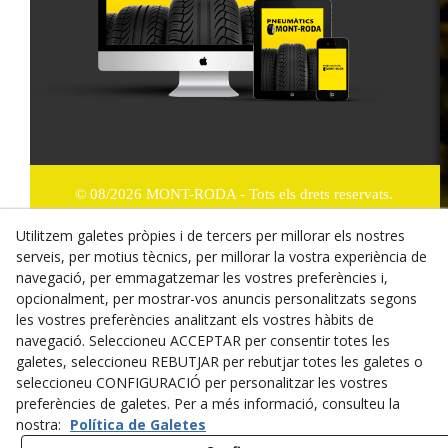
© 08/2026 MONT-RODA - Tots els drets reservats.
Política de Privacitat
Utilitzem galetes pròpies i de tercers per millorar els nostres
serveis, per motius tècnics, per millorar la vostra experiència de
Termes i condicions de compra
navegació, per emmagatzemar les vostres preferències i,
opcionalment, per mostrar-vos anuncis personalitzats segons
Dret de desistiment
les vostres preferències analitzant els vostres hàbits de
navegació. Seleccioneu ACCEPTAR per consentir totes les
Cookies
galetes, seleccioneu REBUTJAR per rebutjar totes les galetes o
seleccioneu CONFIGURACIÓ per personalitzar les vostres
Mapa Web
preferències de galetes. Per a més informació, consulteu la
nostra:
Política de Galetes
Avís legal