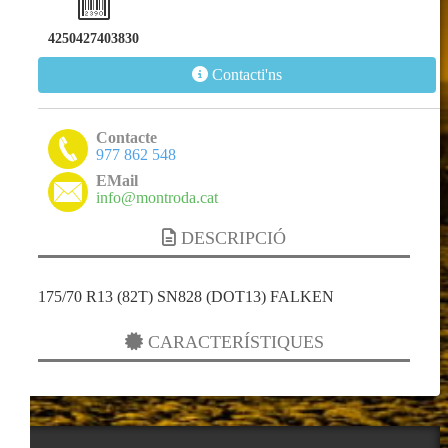
4250427403830
Contacti'ns
Contacte
977 862 548
EMail
info@montroda.cat
DESCRIPCIÓ
175/70 R13 (82T) SN828 (DOT13) FALKEN
CARACTERÍSTIQUES