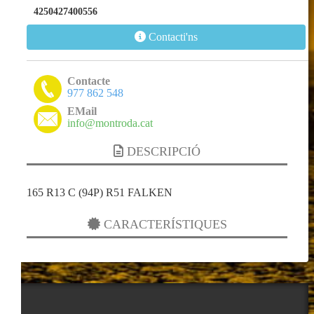
4250427400556
Contacti'ns
Contacte
977 862 548
EMail
info@montroda.cat
DESCRIPCIÓ
165 R13 C (94P) R51 FALKEN
CARACTERÍSTIQUES