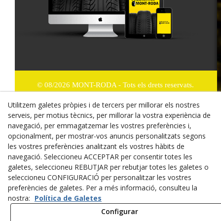
© 08/2026 MONT-RODA - Tots els drets reservats.
Utilitzem galetes pròpies i de tercers per millorar els nostres
Política de Privacitat
serveis, per motius tècnics, per millorar la vostra experiència de
Termes i condicions de compra
navegació, per emmagatzemar les vostres preferències i,
opcionalment, per mostrar-vos anuncis personalitzats segons
Dret de desistiment
les vostres preferències analitzant els vostres hàbits de
navegació. Seleccioneu ACCEPTAR per consentir totes les
Cookies
galetes, seleccioneu REBUTJAR per rebutjar totes les galetes o
seleccioneu CONFIGURACIÓ per personalitzar les vostres
Mapa Web
preferències de galetes. Per a més informació, consulteu la
nostra:
Política de Galetes
Avís legal
Configurar