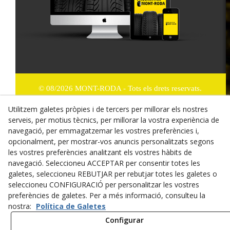
© 08/2026 MONT-RODA - Tots els drets reservats.
Utilitzem galetes pròpies i de tercers per millorar els nostres
Política de Privacitat
serveis, per motius tècnics, per millorar la vostra experiència de
Termes i condicions de compra
navegació, per emmagatzemar les vostres preferències i,
opcionalment, per mostrar-vos anuncis personalitzats segons
Dret de desistiment
les vostres preferències analitzant els vostres hàbits de
navegació. Seleccioneu ACCEPTAR per consentir totes les
Cookies
galetes, seleccioneu REBUTJAR per rebutjar totes les galetes o
seleccioneu CONFIGURACIÓ per personalitzar les vostres
Mapa Web
preferències de galetes. Per a més informació, consulteu la
nostra:
Política de Galetes
Avís legal
Configurar