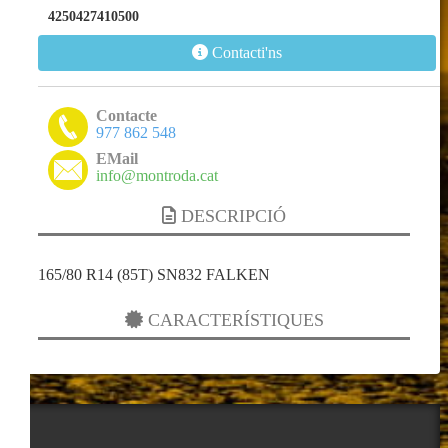
4250427410500
Contacti'ns
Contacte
977 862 548
EMail
info@montroda.cat
DESCRIPCIÓ
165/80 R14 (85T) SN832 FALKEN
CARACTERÍSTIQUES