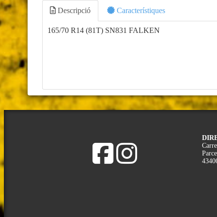
Descripció
Característiques
165/70 R14 (81T) SN831 FALKEN
DIR
Carre
Parce
4340