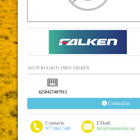
165/70 R14 (81T) SN831 FALKEN
4250427407913
Contacti'ns
Contacte
EMail
977 862 548
info@montroda.cat