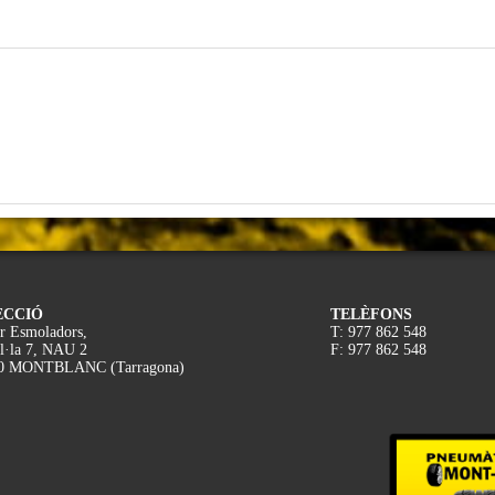
ECCIÓ
TELÈFONS
r Esmoladors,
T: 977 862 548
l·la 7, NAU 2
F: 977 862 548
0 MONTBLANC (Tarragona)