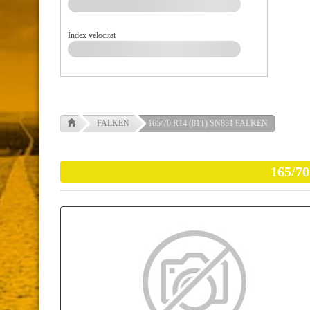
Índex velocitat
FALKEN
165/70 R14 (81T) SN831 FALKEN
165/7