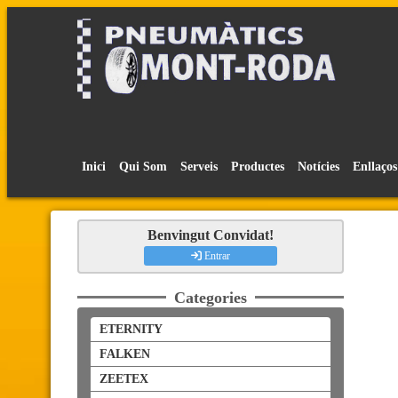
Inici
Qui Som
Serveis
Productes
Notícies
Enllaços
Benvingut Convidat!
Entrar
Categories
ETERNITY
FALKEN
ZEETEX