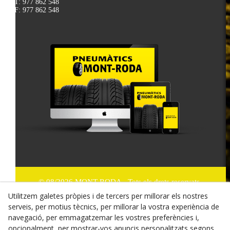
T: 977 862 548
F: 977 862 548
© 08/2026 MONT-RODA - Tots els drets reservats.
Utilitzem galetes pròpies i de tercers per millorar els nostres
Política de Privacitat
serveis, per motius tècnics, per millorar la vostra experiència de
navegació, per emmagatzemar les vostres preferències i,
Termes i condicions de compra
opcionalment, per mostrar-vos anuncis personalitzats segons