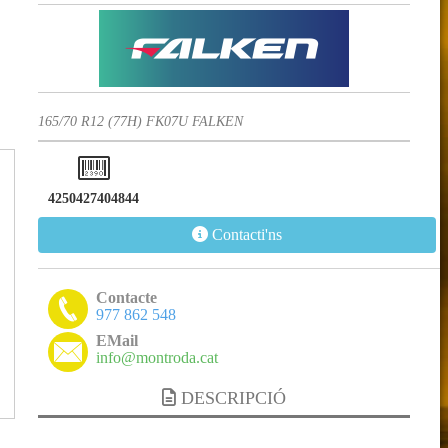
165/70 R12 (77H) FK07U FALKEN
4250427404844
Contacti'ns
Contacte
977 862 548
EMail
info@montroda.cat
DESCRIPCIÓ