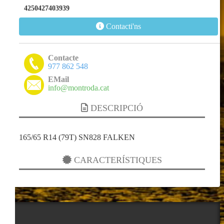
4250427403939
Contacti'ns
Contacte
977 862 548
EMail
info@montroda.cat
DESCRIPCIÓ
165/65 R14 (79T) SN828 FALKEN
CARACTERÍSTIQUES