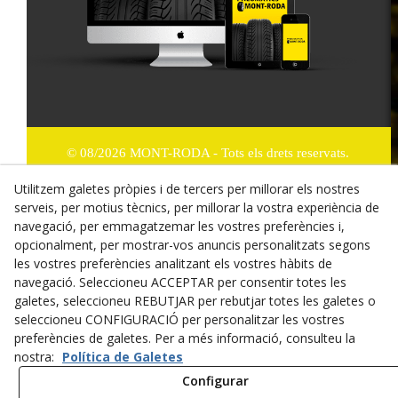
© 08/2026 MONT-RODA - Tots els drets reservats.
Utilitzem galetes pròpies i de tercers per millorar els nostres
Política de Privacitat
serveis, per motius tècnics, per millorar la vostra experiència de
Termes i condicions de compra
navegació, per emmagatzemar les vostres preferències i,
opcionalment, per mostrar-vos anuncis personalitzats segons
Dret de desistiment
les vostres preferències analitzant els vostres hàbits de
navegació. Seleccioneu ACCEPTAR per consentir totes les
Cookies
galetes, seleccioneu REBUTJAR per rebutjar totes les galetes o
seleccioneu CONFIGURACIÓ per personalitzar les vostres
Mapa Web
preferències de galetes. Per a més informació, consulteu la
nostra:
Política de Galetes
Avís legal
Configurar