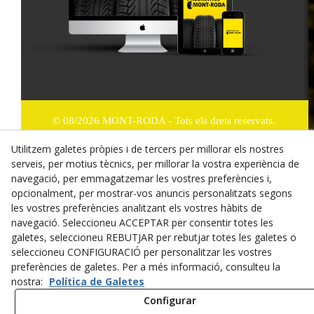
© 08/2026 MONT-RODA - Tots els drets reservats.
Utilitzem galetes pròpies i de tercers per millorar els nostres
Política de Privacitat
serveis, per motius tècnics, per millorar la vostra experiència de
Termes i condicions de compra
navegació, per emmagatzemar les vostres preferències i,
opcionalment, per mostrar-vos anuncis personalitzats segons
Dret de desistiment
les vostres preferències analitzant els vostres hàbits de
navegació. Seleccioneu ACCEPTAR per consentir totes les
Cookies
galetes, seleccioneu REBUTJAR per rebutjar totes les galetes o
seleccioneu CONFIGURACIÓ per personalitzar les vostres
Mapa Web
preferències de galetes. Per a més informació, consulteu la
nostra:
Política de Galetes
Avís legal
Configurar