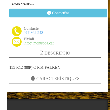
4250427400525
Contacti'ns
Contacte
977 862 548
EMail
info@montroda.cat
DESCRIPCIÓ
155 R12 (88P) C R51 FALKEN
CARACTERÍSTIQUES