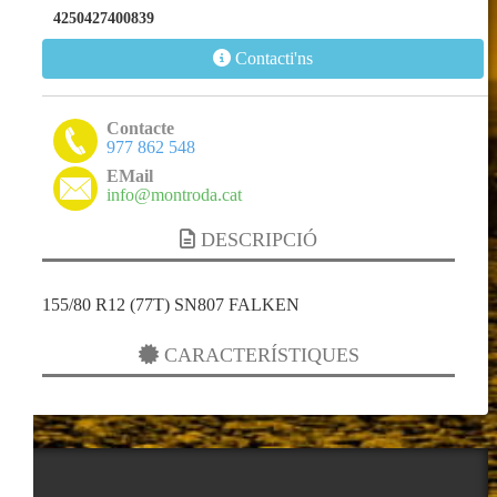
4250427400839
Contacti'ns
Contacte
977 862 548
EMail
info@montroda.cat
DESCRIPCIÓ
155/80 R12 (77T) SN807 FALKEN
CARACTERÍSTIQUES