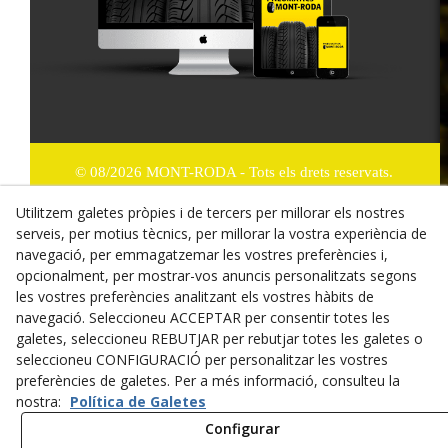
© 08/2026 MONT-RODA - Tots els drets reservats.
Utilitzem galetes pròpies i de tercers per millorar els nostres
Política de Privacitat
serveis, per motius tècnics, per millorar la vostra experiència de
Termes i condicions de compra
navegació, per emmagatzemar les vostres preferències i,
opcionalment, per mostrar-vos anuncis personalitzats segons
Dret de desistiment
les vostres preferències analitzant els vostres hàbits de
navegació. Seleccioneu ACCEPTAR per consentir totes les
Cookies
galetes, seleccioneu REBUTJAR per rebutjar totes les galetes o
seleccioneu CONFIGURACIÓ per personalitzar les vostres
Mapa Web
preferències de galetes. Per a més informació, consulteu la
nostra:
Política de Galetes
Avís legal
Configurar