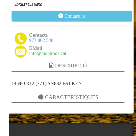
4250427410456
Contacti'ns
Contacte
977 862 548
EMail
info@montroda.cat
DESCRIPCIÓ
145/80 R12 (77T) SN832 FALKEN
CARACTERÍSTIQUES