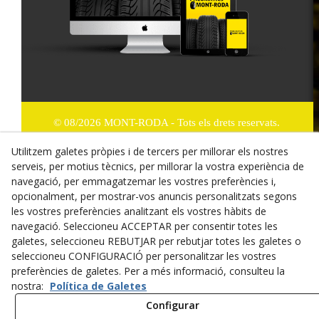
© 08/2026 MONT-RODA - Tots els drets reservats.
Utilitzem galetes pròpies i de tercers per millorar els nostres
Política de Privacitat
serveis, per motius tècnics, per millorar la vostra experiència de
Termes i condicions de compra
navegació, per emmagatzemar les vostres preferències i,
opcionalment, per mostrar-vos anuncis personalitzats segons
Dret de desistiment
les vostres preferències analitzant els vostres hàbits de
navegació. Seleccioneu ACCEPTAR per consentir totes les
Cookies
galetes, seleccioneu REBUTJAR per rebutjar totes les galetes o
seleccioneu CONFIGURACIÓ per personalitzar les vostres
Mapa Web
preferències de galetes. Per a més informació, consulteu la
nostra:
Política de Galetes
Avís legal
Configurar