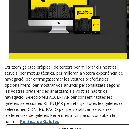
© 08/2026 MONT-RODA - Tots els drets reservats.
Utilitzem galetes pròpies i de tercers per millorar els nostres
Política de Privacitat
serveis, per motius tècnics, per millorar la vostra experiència de
navegació, per emmagatzemar les vostres preferències i,
Termes i condicions de compra
opcionalment, per mostrar-vos anuncis personalitzats segons
les vostres preferències analitzant els vostres hàbits de
Dret de desistiment
navegació. Seleccioneu ACCEPTAR per consentir totes les
galetes, seleccioneu REBUTJAR per rebutjar totes les galetes o
Cookies
seleccioneu CONFIGURACIÓ per personalitzar les vostres
preferències de galetes. Per a més informació, consulteu la
Mapa Web
nostra:
Política de Galetes
Avís legal