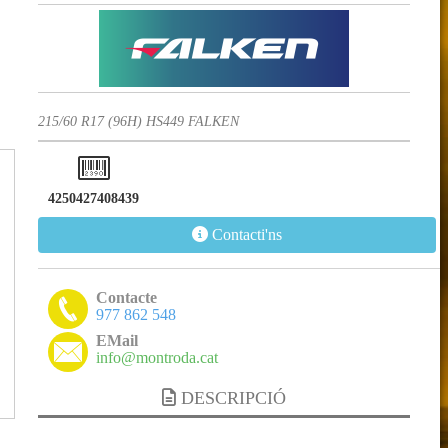
215/60 R17 (96H) HS449 FALKEN
4250427408439
Contacti'ns
Contacte
977 862 548
EMail
info@montroda.cat
DESCRIPCIÓ