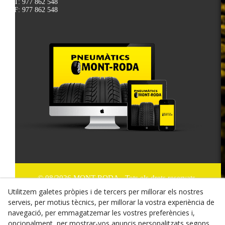
T: 977 862 548
F: 977 862 548
© 08/2026 MONT-RODA - Tots els drets reservats.
Utilitzem galetes pròpies i de tercers per millorar els nostres
Política de Privacitat
serveis, per motius tècnics, per millorar la vostra experiència de
navegació, per emmagatzemar les vostres preferències i,
Termes i condicions de compra
opcionalment, per mostrar-vos anuncis personalitzats segons