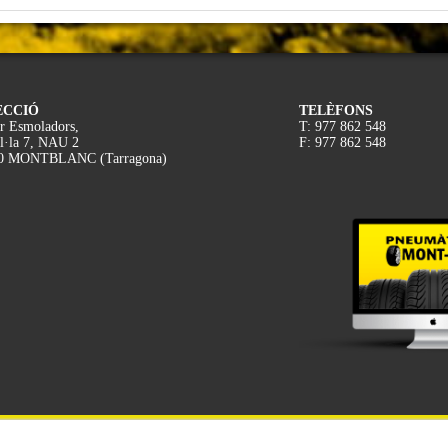
ECCIÓ
TELÈFONS
r Esmoladors,
T: 977 862 548
l·la 7, NAU 2
F: 977 862 548
0 MONTBLANC (Tarragona)