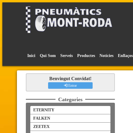
Inici
Qui Som
Serveis
Productes
Notícies
Enllaços
Benvingut Convidat!
Entrar
Categories
ETERNITY
FALKEN
ZEETEX