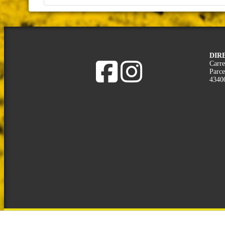
DIR
Carre
Parce
4340