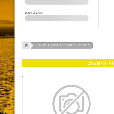
Índex velocitat
215/60 R16C (108T) ECO-MILE ETERNITY
215/60 R1